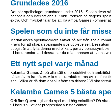
Grundades 2016
Det här spelbolaget grundades under 2016. Sedan dess så ha
nationellt och internationellt. Konkurrensen på dagens spe
extra. Och mycket talar för att Kalamba Games kommer att
Spelen som du inte får miss
Medan andra spelutvecklare satsar på allt från spelautoma
krävs för att skapa spännande spelupplevelser. Dessutom 
uppgift är att fylla denna med olika typer av bonussymbol
till bonu rundorna. I dessa har du ofta chansen att vinna wil
Ett nytt spel varje månad
Kalamba Games är på alla sätt ett produktivt och ambitiös
hållas även framöver. Alla spel karaktäriseras av kul funkt
spel. Vilka är då dom absolut främsta titlarna? Vi ska fortsä
Kalamba Games 5 bästa sp
Griffins Quest
- gillar du spel med hög volatilitet? Då s
till bonushjulet där progressiva vinster väntar.