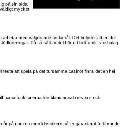
ig på sin sida.
 väldigt mycket
om arbetar med välgörande ändamål. Det betyder att en del
stödföreningar. På så sätt är det här ett helt unikt spelbolag
ll testa att spela på det tursamma casinot finns det en hel
Till bonusfunktionerna här bland annat re-spins och
a år på nacken men klassikern håller garanterat fortfarande