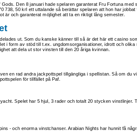
of Gods. Den 8 januari hade spelaren garanterat Fru Fortuna med s
0 738, 50 krI ett uttalande så berättar spelaren att hon har jobbat
r och garanterat möjlighet att ta en riktigt lång semester.
et
 delades ut. Som du kanske känner till så är det här ett casino s
let i form av stöd till t.ex. ungdomsorganisationer, idrott och olika 
lighet att dela ut stor vinsten till den 20 åriga kvinnan.
ven en rad andra jackpottspel tillgängliga i spellistan. Så om du vi
ttspelen för tillfället på Paf.
cht. Spelet har 5 hjul, 3 rader och totalt 20 stycken vinstlinjer. 
pins - och enorma vinstchanser. Arabian Nights har hunnit få någr