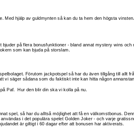
e. Med hjälp av guldmynten så kan du ta hem den högsta vinsten. Sp
t bjuder på flera bonusfunktioner - bland annat mystery wins och
 jokern som kan bjuda på storslam.
pelbolaget. Förutom jackpotspel så har du även tillgång till allt frå
 att vi säger sådana som du faktiskt inte kan hitta någon annansta
 Paf. Hur den blir din ska vi kolla på nu.
nat spel, så har du alltså möjlighet att få en välkomstbonus. Denna
 användas i det populära spelet Golden Joker - och varje gratissnu
dandet är giltigt i 60 dagar efter att bonusen har aktiverats.