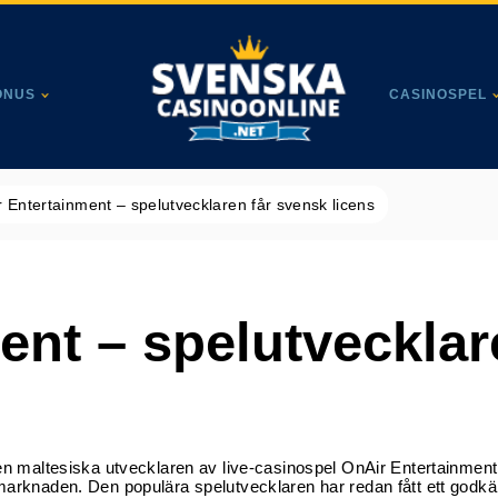
ONUS
CASINOSPEL
 Entertainment – spelutvecklaren får svensk licens
ent – spelutvecklar
. Den maltesiska utvecklaren av live-casinospel OnAir Entertainmen
knaden. Den populära spelutvecklaren har redan fått ett godkän