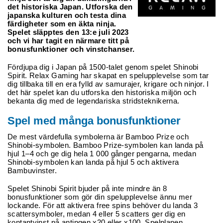
det historiska Japan. Utforska den
japanska kulturen och testa dina
färdigheter som en äkta ninja.
Spelet släpptes den 13:e juli 2023
och vi har tagit en närmare titt på
bonusfunktioner och vinstchanser.
Fördjupa dig i Japan på 1500-talet genom spelet Shinobi
Spirit. Relax Gaming har skapat en spelupplevelse som tar
dig tillbaka till en era fylld av samurajer, krigare och ninjor. I
det här spelet kan du utforska den historiska miljön och
bekanta dig med de legendariska stridsteknikerna.
Spel med många bonusfunktioner
De mest värdefulla symbolerna är Bamboo Prize och
Shinobi-symbolen. Bamboo Prize-symbolen kan landa på
hjul 1–4 och ge dig hela 1 000 gånger pengarna, medan
Shinobi-symbolen kan landa på hjul 5 och aktivera
Bambuvinster.
Spelet Shinobi Spirit bjuder på inte mindre än 8
bonusfunktioner som gör din spelupplevelse ännu mer
lockande. För att aktivera free spins behöver du landa 3
scattersymboler, medan 4 eller 5 scatters ger dig en
kontantvinst på antingen x20 eller x100. Spelplanen